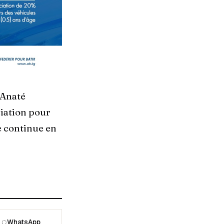
 Anaté
ciation pour
e continue en
◌
WhatsApp