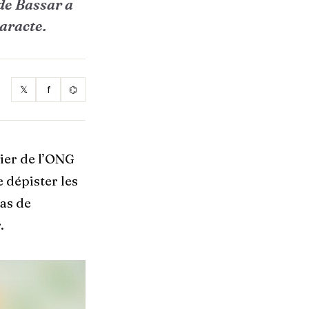
de Bassar a
aracte.
𝕏
f
⌬
cier de l’ONG
 dépister les
cas de
.