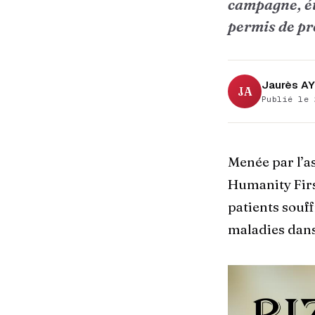
campagne, ét
permis de pr
Jaurès AY
JA
Publié le 
Menée par l’a
Humanity Firs
patients souff
maladies dans