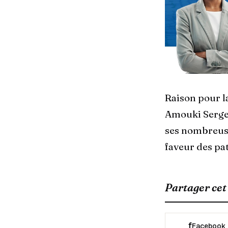
Raison pour la
Amouki Serges
ses nombreuse
faveur des pa
Partager cet 
f
Facebook