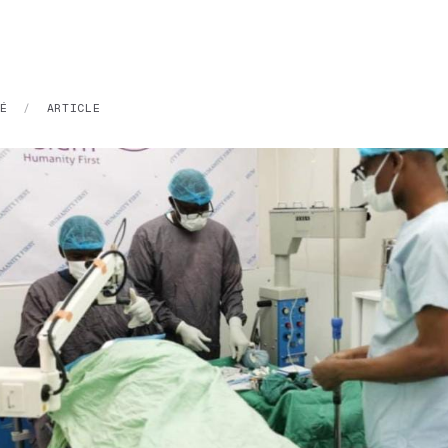
É
/
ARTICLE