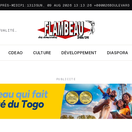
APRÈS-MIDIP1:1313SUN, 09 AUG 2026 13:13:26 +000026
BOULEVARD 
TUALITÉ…
CDEAO
CULTURE
DÉVELOPPEMENT
DIASPORA
PUBLICITÉ