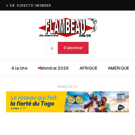
EN DIRECT
S'ABONNER
⌕
S'abonner
À la Une
Mondial 2026
AFRIQUE
AMÉRIQUE
PUBLICITÉ