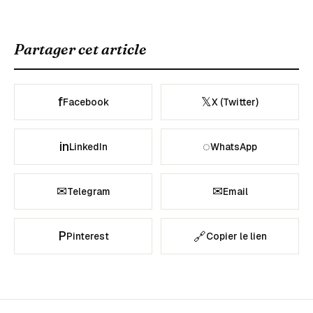
Partager cet article
f
𝕏
Facebook
X (Twitter)
in
◌
LinkedIn
WhatsApp
✉
✉
Telegram
Email
P
🔗
Pinterest
Copier le lien