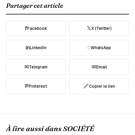
Partager cet article
f
𝕏
Facebook
X (Twitter)
in
◌
LinkedIn
WhatsApp
✉
✉
Telegram
Email
P
🔗
Pinterest
Copier le lien
À lire aussi dans
SOCIÉTÉ