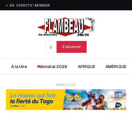
EN DIRECT
S'ABONNER
⌕
S'abonner
À la Une
Mondial 2026
AFRIQUE
AMÉRIQUE
PUBLICITÉ