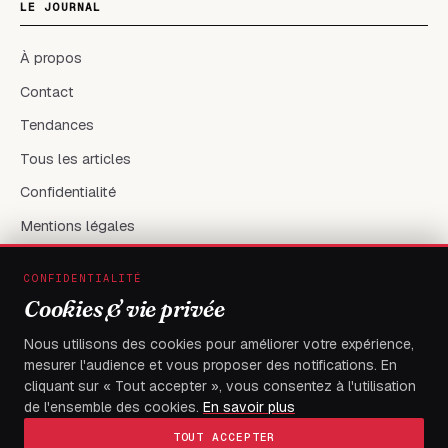
LE JOURNAL
À propos
Contact
Tendances
Tous les articles
Confidentialité
Mentions légales
CONFIDENTIALITÉ
RÉSEAUX & CONTACT
Cookies & vie privée
X / Twitter
Nous utilisons des cookies pour améliorer votre expérience,
mesurer l'audience et vous proposer des notifications. En
flambeaudesdemocrates@gmail.com
cliquant sur « Tout accepter », vous consentez à l'utilisation
de l'ensemble des cookies.
En savoir plus
TOUT ACCEPTER