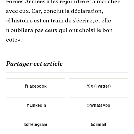
Forces Armées à les rejoindre et à marcher
avec eux. Car, conclut la déclaration,
«l'histoire est en train de s'écrire, et elle
n'oubliera pas ceux qui ont choisi le bon
côté».
Partager cet article
f
𝕏
Facebook
X (Twitter)
in
◌
LinkedIn
WhatsApp
✉
✉
Telegram
Email