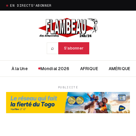
EN DIRECT
S'ABONNER
⌕
S'abonner
À la Une
Mondial 2026
AFRIQUE
AMÉRIQUE
PUBLICITÉ