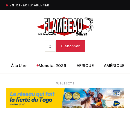
EN DIRECT
S'ABONNER
⌕
S'abonner
À la Une
Mondial 2026
AFRIQUE
AMÉRIQUE
PUBLICITÉ