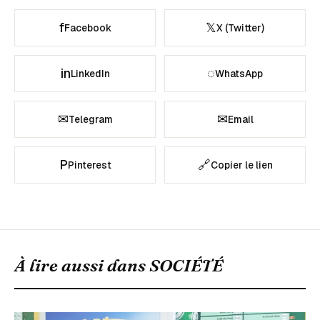
f
𝕏
Facebook
X (Twitter)
in
◌
LinkedIn
WhatsApp
✉
✉
Telegram
Email
P
🔗
Pinterest
Copier le lien
À lire aussi dans
SOCIÉTÉ