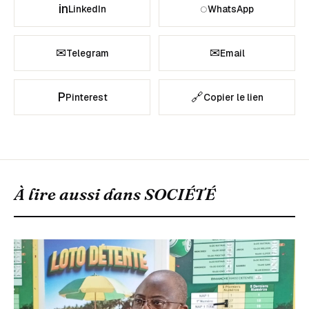
in
◌
LinkedIn
WhatsApp
✉
✉
Telegram
Email
P
🔗
Pinterest
Copier le lien
À lire aussi dans
SOCIÉTÉ