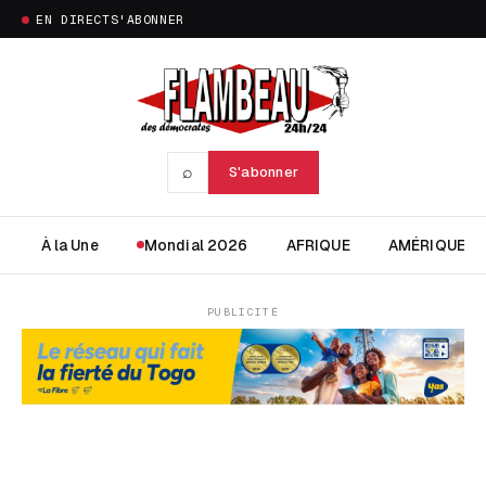
EN DIRECT
S'ABONNER
⌕
S'abonner
À la Une
Mondial 2026
AFRIQUE
AMÉRIQUE
PUBLICITÉ