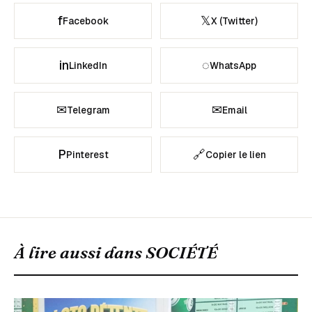
f
𝕏
Facebook
X (Twitter)
in
◌
LinkedIn
WhatsApp
✉
✉
Telegram
Email
P
🔗
Pinterest
Copier le lien
À lire aussi dans
SOCIÉTÉ