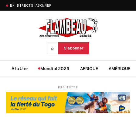
EN DIRECT
S'ABONNER
⌕
S'abonner
À la Une
Mondial 2026
AFRIQUE
AMÉRIQUE
PUBLICITÉ