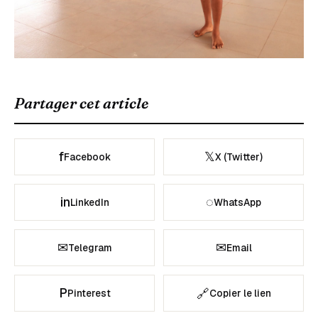
Partager cet article
f
𝕏
Facebook
X (Twitter)
in
◌
LinkedIn
WhatsApp
✉
✉
Telegram
Email
P
🔗
Pinterest
Copier le lien