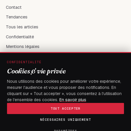
Contact
Tendances
Tous les articles
Confidentialité
Mentions légales
CONFIDENTIALITÉ
RÉSEAUX & CONTACT
Cookies & vie privée
X / Twitter
Nous utilisons des cookies pour améliorer votre expérience,
mesurer l'audience et vous proposer des notifications. En
flambeaudesdemocrates@gmail.com
cliquant sur « Tout accepter », vous consentez à l'utilisation
de l'ensemble des cookies.
En savoir plus
TOUT ACCEPTER
NÉCESSAIRES UNIQUEMENT
© 2026
FLAMBEAU DES DEMOCRATES
— Tous droits réservés
Fait à Boulevard du 13 janvier, Immeuble électa, avec
PARAMÈTRES