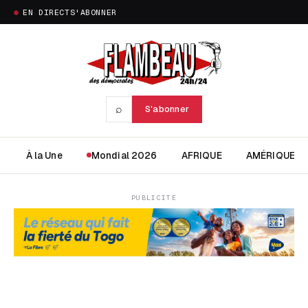
EN DIRECT
S'ABONNER
⌕
S'abonner
À la Une
Mondial 2026
AFRIQUE
AMÉRIQUE
PUBLICITÉ