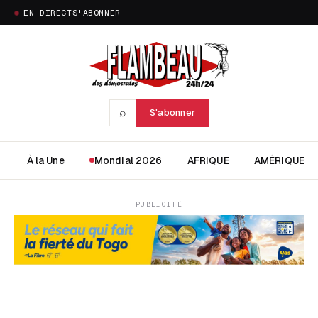
EN DIRECT
S'ABONNER
⌕
S'abonner
À la Une
Mondial 2026
AFRIQUE
AMÉRIQUE
PUBLICITÉ