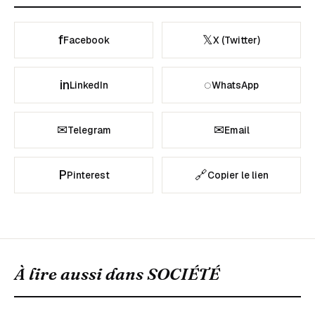
f
𝕏
Facebook
X (Twitter)
in
◌
LinkedIn
WhatsApp
✉
✉
Telegram
Email
P
🔗
Pinterest
Copier le lien
À lire aussi dans
SOCIÉTÉ