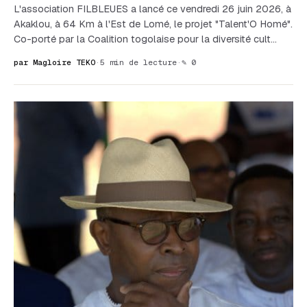
L'association FILBLEUES a lancé ce vendredi 26 juin 2026, à
Akaklou, à 64 Km à l'Est de Lomé, le projet "Talent'O Homé".
Co-porté par la Coalition togolaise pour la diversité cult…
par Magloire TEKO
·
5 min de lecture
·
✎ 0