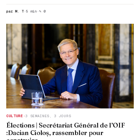
par M. T
·
5 min
·
✎ 0
CULTURE
·
3 SEMAINES, 3 JOURS
Élections | Secrétariat Général de l’OIF
:Dacian Cioloș, rassembler pour