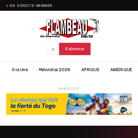
EN DIRECT
S'ABONNER
⌕
S'abonner
À la Une
Mondial 2026
AFRIQUE
AMÉRIQUE
PUBLICITÉ