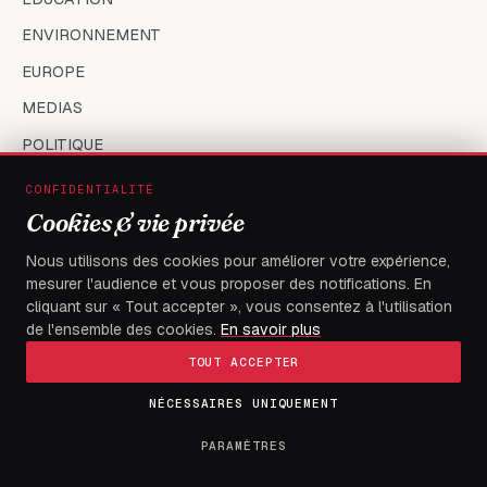
ENVIRONNEMENT
EUROPE
MEDIAS
POLITIQUE
SANTÉ
CONFIDENTIALITÉ
Cookies & vie privée
SOCIÉTÉ
SPORT
Nous utilisons des cookies pour améliorer votre expérience,
mesurer l'audience et vous proposer des notifications. En
TECH
cliquant sur « Tout accepter », vous consentez à l'utilisation
TOGO
de l'ensemble des cookies.
En savoir plus
TOUT ACCEPTER
LE JOURNAL
NÉCESSAIRES UNIQUEMENT
PARAMÈTRES
À propos
Contact