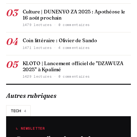
03
Culture | DUNENYO ZA 2025 : Apothéose le
16 août prochain
1479 lectures · 0 commentaires
04
Coin littéraire : Olivier de Sando
1471 lectures · 4 commentaires
05
KLOTO | Lancement officiel de "DZAWUZA
2025" à Kpalimé
1429 lectures · 0 commentaires
Autres rubriques
TECH
4
↳ NEWSLETTER