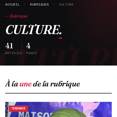
ACCUEIL
/
RUBRIQUES
/
CULTURE
— Rubrique
CULTURE
.
41
4
ARTICLES
PAGES
À la
une
de la rubrique
TENDANCE