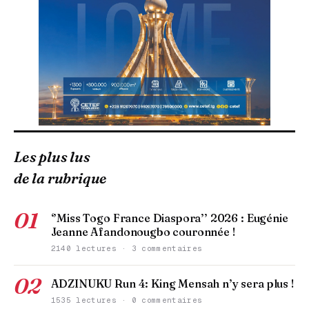
Les plus lus
de la rubrique
01
‘’Miss Togo France Diaspora’’ 2026 : Eugénie
Jeanne Afandonougbo couronnée !
2140 lectures · 3 commentaires
02
ADZINUKU Run 4: King Mensah n’y sera plus !
1535 lectures · 0 commentaires