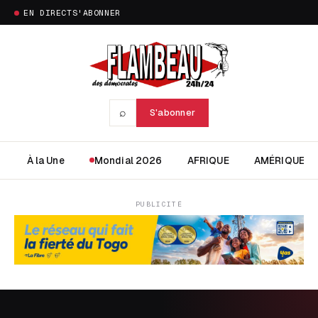
EN DIRECT
S'ABONNER
⌕
S'abonner
À la Une
Mondial 2026
AFRIQUE
AMÉRIQUE
PUBLICITÉ