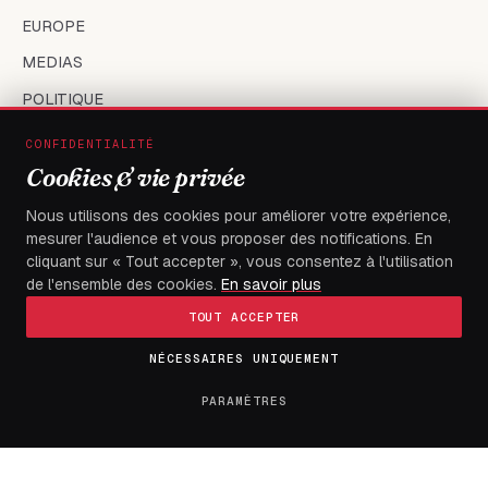
EUROPE
MEDIAS
POLITIQUE
SANTÉ
CONFIDENTIALITÉ
Cookies & vie privée
SOCIÉTÉ
SPORT
Nous utilisons des cookies pour améliorer votre expérience,
mesurer l'audience et vous proposer des notifications. En
TECH
cliquant sur « Tout accepter », vous consentez à l'utilisation
TOGO
de l'ensemble des cookies.
En savoir plus
TOUT ACCEPTER
LE JOURNAL
NÉCESSAIRES UNIQUEMENT
PARAMÈTRES
À propos
Contact
Tendances