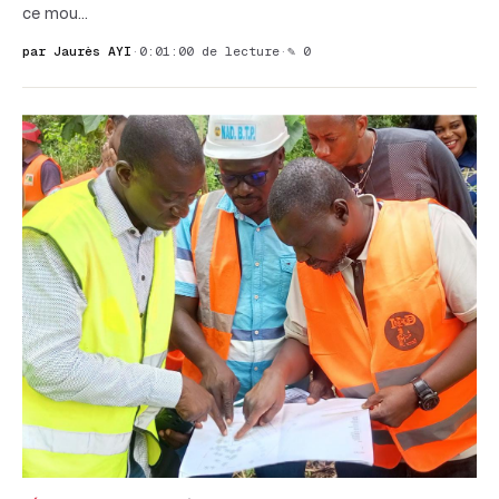
ce mou…
par Jaurès AYI
·
0:01:00 de lecture
·
✎ 0