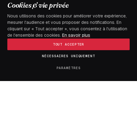
Cookies & vie privée
SOCIÉTÉ
SPORT
Nous utilisons des cookies pour améliorer votre expérience,
mesurer l'audience et vous proposer des notifications. En
TECH
cliquant sur « Tout accepter », vous consentez à l'utilisation
TOGO
de l'ensemble des cookies.
En savoir plus
TOUT ACCEPTER
LE JOURNAL
NÉCESSAIRES UNIQUEMENT
PARAMÈTRES
À propos
Contact
Tendances
Tous les articles
Confidentialité
Mentions légales