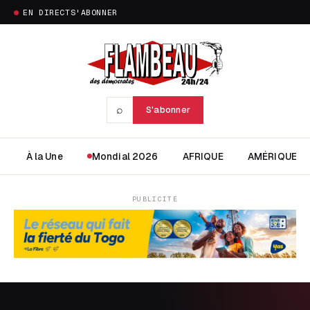
EN DIRECT
S'ABONNER
⌕
S'abonner
À la Une
Mondial 2026
AFRIQUE
AMÉRIQUE
PUBLICITÉ