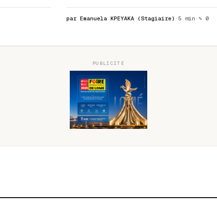
par Emanuela KPEYAKA (Stagiaire)
·
5 min
·
✎ 0
PUBLICITÉ