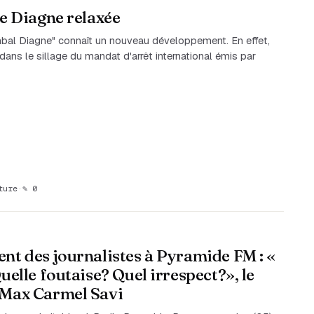
le Diagne relaxée
ambal Diagne" connaît un nouveau développement. En effet,
ans le sillage du mandat d'arrêt international émis par
ture
·
✎ 0
nt des journalistes à Pyramide FM : «
uelle foutaise? Quel irrespect?», le
 Max Carmel Savi