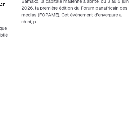
Bamako, la capitale malienne a abrité, du 3 au 6 juin
er
2026, la première édition du Forum panafricain des
médias (FOPAME). Cet évènement d’envergure a
réuni, p…
ique
blié