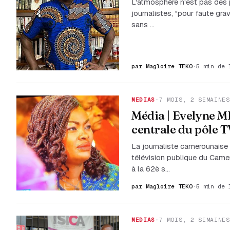
L'atmosphère n'est pas des 
journalistes, "pour faute gra
sans …
par Magloire TEKO
·
5 min de 
MEDIAS
·
7 MOIS, 2 SEMAINES
Média | Evelyne
centrale du pôle 
La journaliste camerounaise
télévision publique du Came
à la 62è s…
par Magloire TEKO
·
5 min de 
MEDIAS
·
7 MOIS, 2 SEMAINES