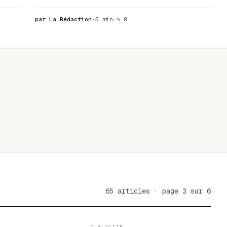
par La Rédaction
·
5 min
·
✎ 0
65 articles · page 3 sur 6
PUBLICITÉ