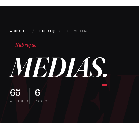
ACCUEIL
/
RUBRIQUES
/
MEDIAS
— Rubrique
MEDIAS
.
65
6
ARTICLES
PAGES