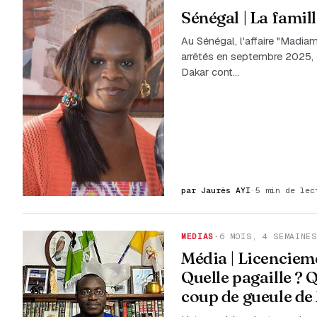
Sénégal | La famil
Au Sénégal, l'affaire "Madi
arrêtés en septembre 2025, d
Dakar cont…
par Jaurès AYI
·
5 min de lec
MEDIAS
·
6 MOIS, 4 SEMAINES
Média | Licencieme
Quelle pagaille ? Q
coup de gueule de