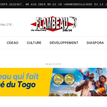
TINP9:2222SAT, 08 AUG 2026 09:22:30 +000030
BOULEVARD DU 13 J
TUALITÉ…
CDEAO
CULTURE
DÉVELOPPEMENT
DIASPORA
PUBLICITÉ