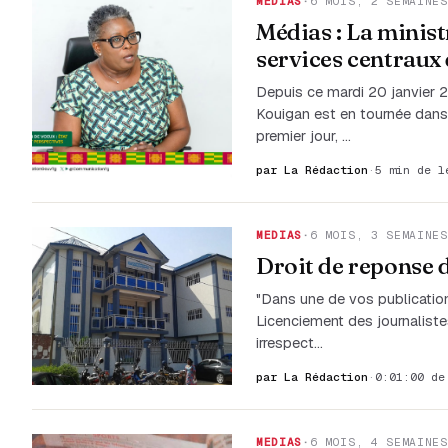
MEDIAS
·
6 MOIS, 2 SEMAINES
Médias : La minis
services centraux
Depuis ce mardi 20 janvier 
Kouigan est en tournée dans 
premier jour, …
par La Rédaction
·
5 min de l
MEDIAS
·
6 MOIS, 3 SEMAINES
Droit de reponse
"Dans une de vos publication
Licenciement des journaliste
irrespect…
par La Rédaction
·
0:01:00 de
MEDIAS
·
6 MOIS, 4 SEMAINES