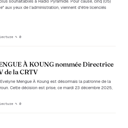
plus souhaitables à Radio Pyramide. Pour cause, cinq (05)
ve" aux yeux de l'administration, viennent d'être licenciés
lecture
·
✎ 0
 MENGUE À KOUNG nommée Directrice
TV de la CRTV
 Evelyne Mengue À Koung est désormais la patronne de la
roun. Cette décision est prise, ce mardi 23 décembre 2025,
lecture
·
✎ 0