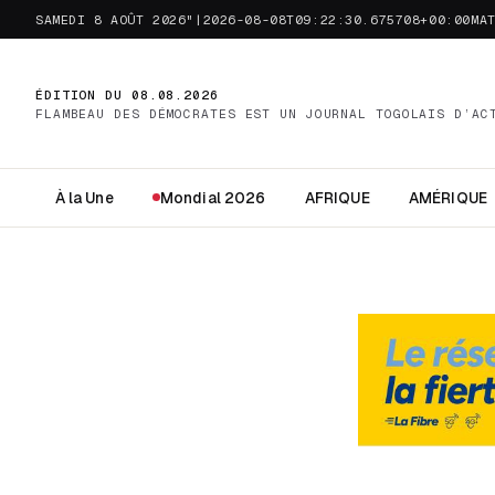
SAMEDI 8 AOÛT 2026"|2026-08-08T09:22:30.675708+00:00MA
ÉDITION DU 08.08.2026
FLAMBEAU DES DÉMOCRATES EST UN JOURNAL TOGOLAIS D’AC
À la Une
Mondial 2026
AFRIQUE
AMÉRIQUE