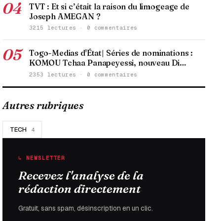
04
TVT : Et si c’était la raison du limogeage de
Joseph AMEGAN ?
3215 lectures · 0 commentaires
05
Togo-Medias d'État| Séries de nominations :
KOMOU Tchaa Panapeyessi, nouveau Di…
2353 lectures · 0 commentaires
Autres rubriques
TECH
4
↳ NEWSLETTER
Recevez l'analyse de la
rédaction directement
Gratuit, sans spam, désinscription en un clic.