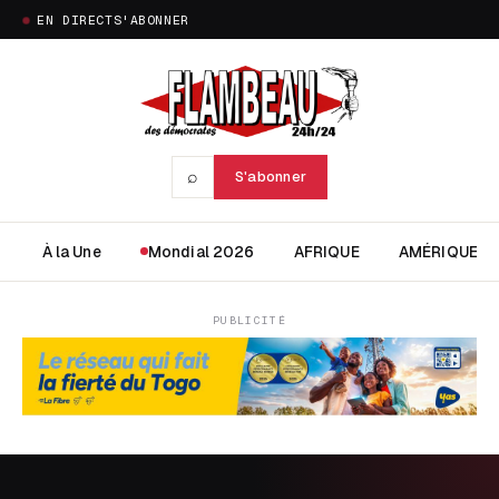
EN DIRECT
S'ABONNER
⌕
S'abonner
À la Une
Mondial 2026
AFRIQUE
AMÉRIQUE
PUBLICITÉ