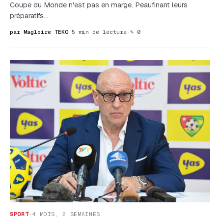
Coupe du Monde n'est pas en marge. Peaufinant leurs
préparatifs…
par Magloire TEKO
·
5 min de lecture
·
✎ 0
SPORT
·
4 MOIS, 2 SEMAINES