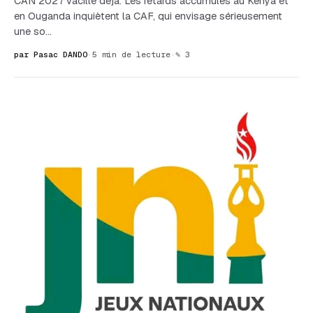
CAN 2027 vacille déjà. Les retards accumulés au Kenya et
en Ouganda inquiètent la CAF, qui envisage sérieusement
une so…
par Pasac DANDO
·
5 min de lecture
·
✎ 3