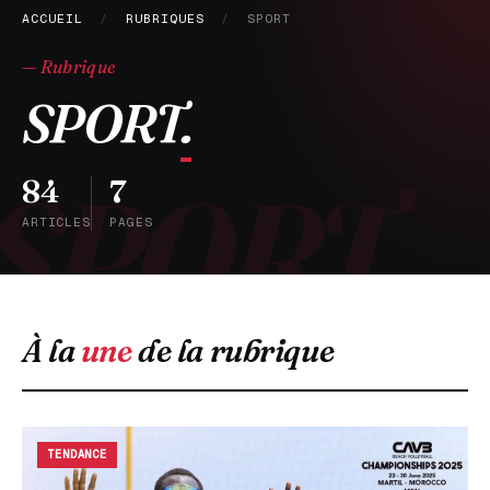
ACCUEIL
/
RUBRIQUES
/
SPORT
— Rubrique
SPORT
.
84
7
ARTICLES
PAGES
À la
une
de la rubrique
TENDANCE