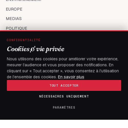
EUROPE
MEDIAS
POLITIQUE
SANTÉ
CONFIDENTIALITÉ
Cookies & vie privée
SOCIÉTÉ
SPORT
Nous utilisons des cookies pour améliorer votre expérience,
mesurer l'audience et vous proposer des notifications. En
TECH
cliquant sur « Tout accepter », vous consentez à l'utilisation
TOGO
de l'ensemble des cookies.
En savoir plus
TOUT ACCEPTER
LE JOURNAL
NÉCESSAIRES UNIQUEMENT
PARAMÈTRES
À propos
Contact
Tendances