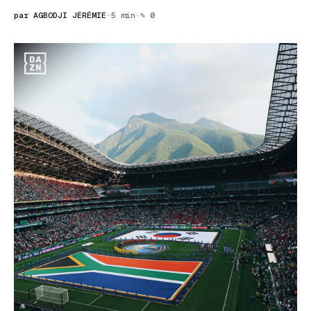
par AGBODJI JÉRÉMIE
·
5 min
·
✎ 0