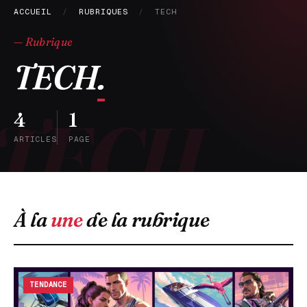
ACCUEIL
/
RUBRIQUES
/
TECH
— Rubrique
TECH
.
4
1
ARTICLES
PAGE
À la
une
de la rubrique
TENDANCE