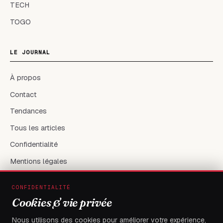
TECH
TOGO
LE JOURNAL
À propos
Contact
Tendances
Tous les articles
Confidentialité
Mentions légales
CONFIDENTIALITÉ
RÉSEAUX & CONTACT
Cookies & vie privée
X / Twitter
Nous utilisons des cookies pour améliorer votre expérience,