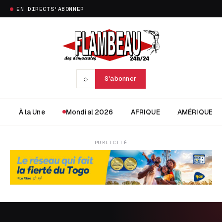
EN DIRECT
S'ABONNER
⌕
S'abonner
À la Une
Mondial 2026
AFRIQUE
AMÉRIQUE
PUBLICITÉ