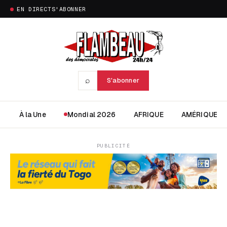
EN DIRECT
S'ABONNER
⌕
S'abonner
À la Une
Mondial 2026
AFRIQUE
AMÉRIQUE
PUBLICITÉ