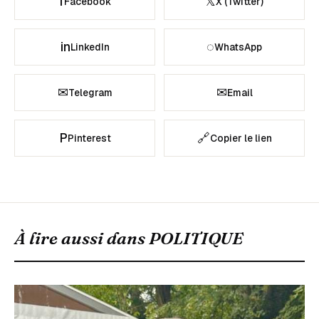
f
𝕏
Facebook
X (Twitter)
in
◌
LinkedIn
WhatsApp
✉
✉
Telegram
Email
P
🔗
Pinterest
Copier le lien
À lire aussi dans
POLITIQUE