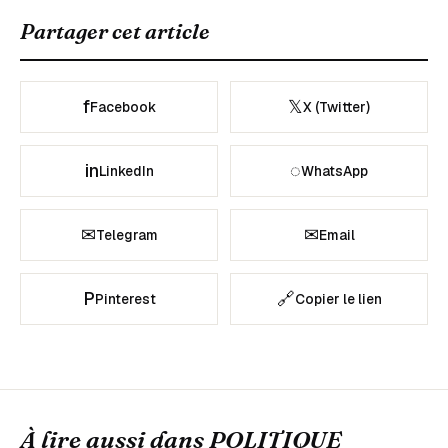
Partager cet article
f
𝕏
Facebook
X (Twitter)
in
◌
LinkedIn
WhatsApp
✉
✉
Telegram
Email
P
🔗
Pinterest
Copier le lien
À lire aussi dans
POLITIQUE