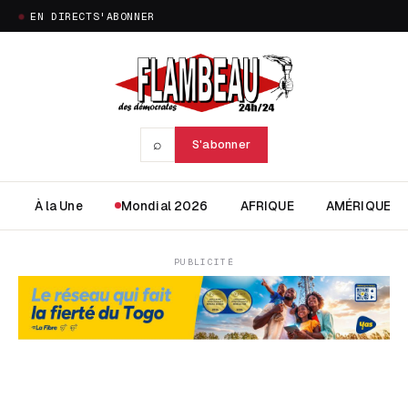
EN DIRECT
S'ABONNER
⌕
S'abonner
À la Une
Mondial 2026
AFRIQUE
AMÉRIQUE
PUBLICITÉ