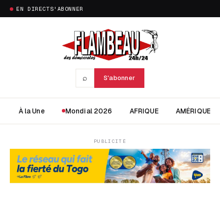
EN DIRECT
S'ABONNER
⌕
S'abonner
À la Une
Mondial 2026
AFRIQUE
AMÉRIQUE
PUBLICITÉ