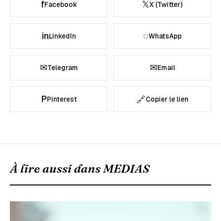
f
𝕏
Facebook
X (Twitter)
in
◌
LinkedIn
WhatsApp
✉
✉
Telegram
Email
P
🔗
Pinterest
Copier le lien
À lire aussi dans
MEDIAS