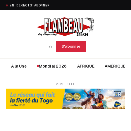
EN DIRECT
S'ABONNER
⌕
S'abonner
À la Une
Mondial 2026
AFRIQUE
AMÉRIQUE
PUBLICITÉ