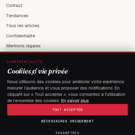
Contact
Tendances
Tous les articles
Confidentialité
Mentions légales
CONFIDENTIALITÉ
RÉSEAUX & CONTACT
Cookies & vie privée
X / Twitter
Nous utilisons des cookies pour améliorer votre expérience,
mesurer l'audience et vous proposer des notifications. En
flambeaudesdemocrates@gmail.com
cliquant sur « Tout accepter », vous consentez à l'utilisation
de l'ensemble des cookies.
En savoir plus
TOUT ACCEPTER
NÉCESSAIRES UNIQUEMENT
© 2026
FLAMBEAU DES DEMOCRATES
— Tous droits réservés
Fait à Boulevard du 13 janvier, Immeuble électa, avec
PARAMÈTRES
exigence.