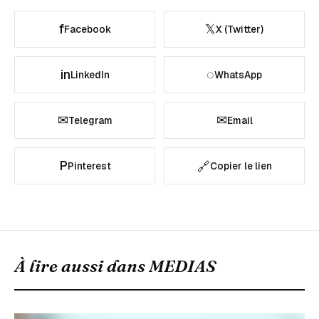
f
𝕏
Facebook
X (Twitter)
in
◌
LinkedIn
WhatsApp
✉
✉
Telegram
Email
P
🔗
Pinterest
Copier le lien
À lire aussi dans
MEDIAS