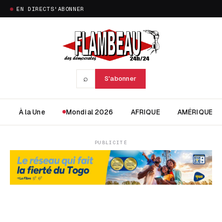
EN DIRECT
S'ABONNER
⌕
S'abonner
À la Une
Mondial 2026
AFRIQUE
AMÉRIQUE
PUBLICITÉ