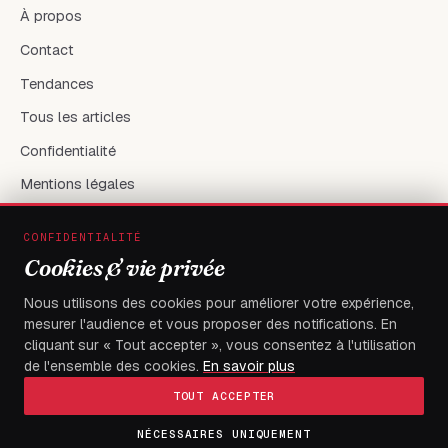
À propos
Contact
Tendances
Tous les articles
Confidentialité
Mentions légales
CONFIDENTIALITÉ
RÉSEAUX & CONTACT
Cookies & vie privée
X / Twitter
Nous utilisons des cookies pour améliorer votre expérience,
mesurer l'audience et vous proposer des notifications. En
flambeaudesdemocrates@gmail.com
cliquant sur « Tout accepter », vous consentez à l'utilisation
de l'ensemble des cookies.
En savoir plus
TOUT ACCEPTER
NÉCESSAIRES UNIQUEMENT
© 2026
FLAMBEAU DES DEMOCRATES
— Tous droits réservés