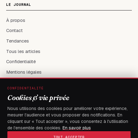
LE JOURNAL
À propos
Contact
Tendances
Tous les articles
Confidentialité
Mentions légales
CONFIDENTIALITÉ
RÉSEAUX & CONTACT
Cookies & vie privée
X / Twitter
Nous utilisons des cookies pour améliorer votre expérience,
mesurer l'audience et vous proposer des notifications. En
flambeaudesdemocrates@gmail.com
cliquant sur « Tout accepter », vous consentez à l'utilisation
de l'ensemble des cookies.
En savoir plus
TOUT ACCEPTER