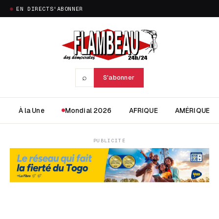
EN DIRECT
S'ABONNER
⌕
S'abonner
À la Une
Mondial 2026
AFRIQUE
AMÉRIQUE
PUBLICITÉ