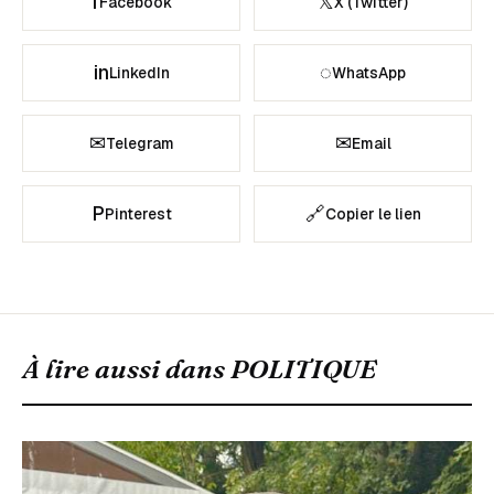
f
𝕏
Facebook
X (Twitter)
in
◌
LinkedIn
WhatsApp
✉
✉
Telegram
Email
P
🔗
Pinterest
Copier le lien
À lire aussi dans
POLITIQUE