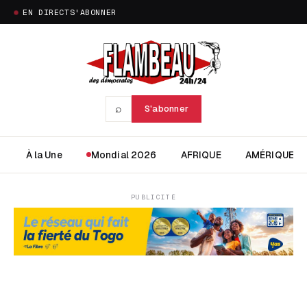
EN DIRECT
S'ABONNER
⌕
S'abonner
À la Une
Mondial 2026
AFRIQUE
AMÉRIQUE
PUBLICITÉ