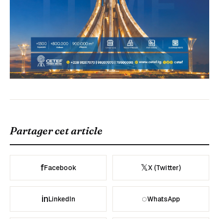
Partager cet article
f
𝕏
Facebook
X (Twitter)
in
◌
LinkedIn
WhatsApp