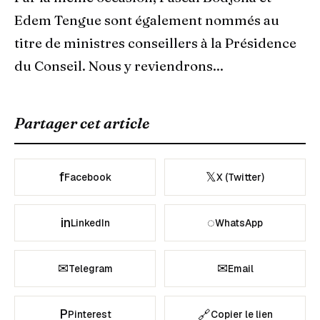
Edem Tengue sont également nommés au
titre de ministres conseillers à la Présidence
du Conseil. Nous y reviendrons...
Partager cet article
f
𝕏
Facebook
X (Twitter)
in
◌
LinkedIn
WhatsApp
✉
✉
Telegram
Email
P
🔗
Pinterest
Copier le lien