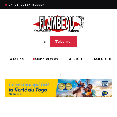
EN DIRECT
S'ABONNER
⌕
S'abonner
À la Une
Mondial 2026
AFRIQUE
AMÉRIQUE
PUBLICITÉ