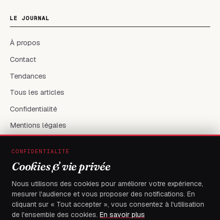
LE JOURNAL
À propos
Contact
Tendances
Tous les articles
Confidentialité
Mentions légales
CONFIDENTIALITÉ
RÉSEAUX & CONTACT
Cookies & vie privée
X / Twitter
Nous utilisons des cookies pour améliorer votre expérience,
mesurer l'audience et vous proposer des notifications. En
flambeaudesdemocrates@gmail.com
cliquant sur « Tout accepter », vous consentez à l'utilisation
de l'ensemble des cookies.
En savoir plus