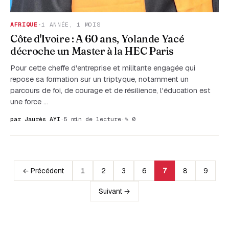
AFRIQUE
·
1 ANNÉE, 1 MOIS
Côte d'Ivoire : A 60 ans, Yolande Yacé
décroche un Master à la HEC Paris
Pour cette cheffe d'entreprise et militante engagée qui
repose sa formation sur un triptyque, notamment un
parcours de foi, de courage et de résilience, l'éducation est
une force …
par Jaurès AYI
·
5 min de lecture
·
✎ 0
← Précédent
1
2
3
6
7
8
9
Suivant →