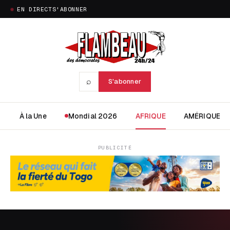
EN DIRECT
S'ABONNER
⌕
S'abonner
À la Une
Mondial 2026
AFRIQUE
AMÉRIQUE
PUBLICITÉ