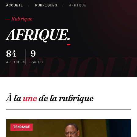
ACCUEIL
/
RUBRIQUES
/
AFRIQUE
— Rubrique
AFRIQUE
.
84
9
ARTICLES
PAGES
À la
une
de la rubrique
TENDANCE