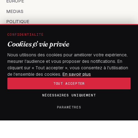
EUROPE
MEDIAS
POLITIQUE
SANTÉ
CONFIDENTIALITÉ
SOCIÉTÉ
Cookies & vie privée
SPORT
Nous utilisons des cookies pour améliorer votre expérience,
mesurer l'audience et vous proposer des notifications. En
TECH
cliquant sur « Tout accepter », vous consentez à l'utilisation
TOGO
de l'ensemble des cookies.
En savoir plus
TOUT ACCEPTER
LE JOURNAL
NÉCESSAIRES UNIQUEMENT
PARAMÈTRES
À propos
Contact
Tendances