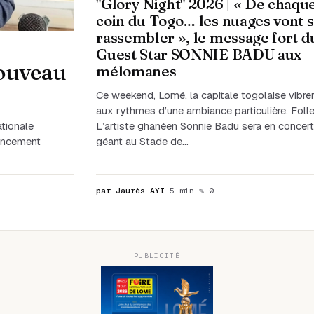
"Glory Night" 2026 | « De chaqu
coin du Togo… les nuages vont 
rassembler », le message fort d
Guest Star SONNIE BADU aux
nouveau
mélomanes
Ce weekend, Lomé, la capitale togolaise vibre
aux rythmes d’une ambiance particulière. Folle
L’artiste ghanéen Sonnie Badu sera en concer
ationale
géant au Stade de…
lancement
par Jaurès AYI
·
5 min
·
✎ 0
PUBLICITÉ