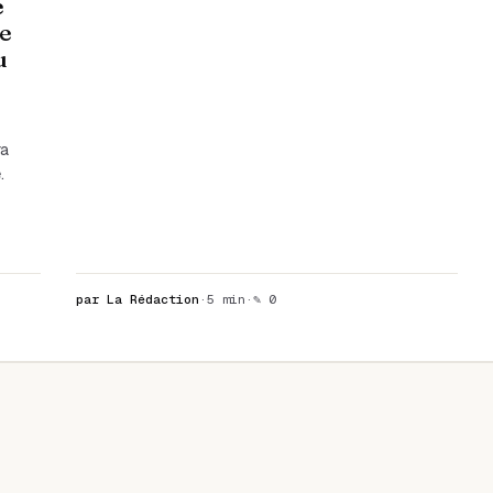
e
se
u
ra
.
t
par La Rédaction
·
5 min
·
✎ 0