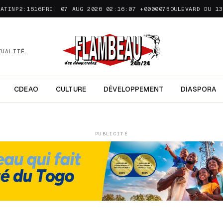
MATINP2:1616FRI, 07 AUG 2026 02:16:07 +000007
BOULEVARD DU 13
TUALITÉ…
CDEAO
CULTURE
DÉVELOPPEMENT
DIASPORA
PUBLICITÉ