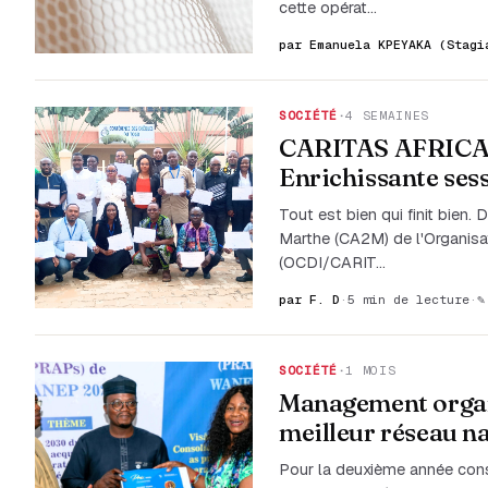
cette opérat…
par Emanuela KPEYAKA (Stagi
SOCIÉTÉ
·
4 SEMAINES
CARITAS AFRICA/P
Enrichissante ses
Tout est bien qui finit bien.
Marthe (CA2M) de l'Organisa
(OCDI/CARIT…
par F. D
·
5 min de lecture
·
✎
SOCIÉTÉ
·
1 MOIS
Management organ
meilleur réseau 
Pour la deuxième année cons