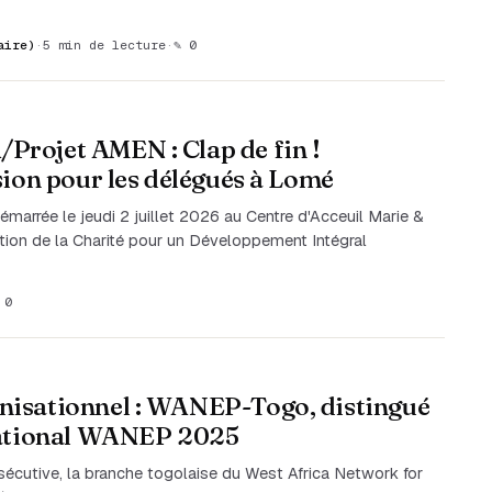
aire)
·
5 min de lecture
·
✎ 0
rojet AMEN : Clap de fin !
sion pour les délégués à Lomé
 Démarrée le jeudi 2 juillet 2026 au Centre d'Acceuil Marie &
tion de la Charité pour un Développement Intégral
 0
isationnel : WANEP-Togo, distingué
national WANEP 2025
écutive, la branche togolaise du West Africa Network for