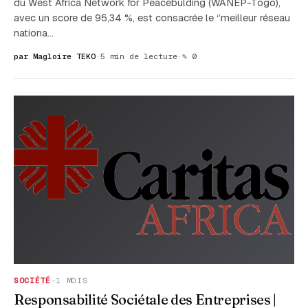
du West Africa Network for Peacebulding (WANEP-Togo),
avec un score de 95,34 %, est consacrée le ‘’meilleur réseau
nationa…
par Magloire TEKO
·
5 min de lecture
·
✎ 0
SOCIÉTÉ
·
1 MOIS
Responsabilité Sociétale des Entreprises |