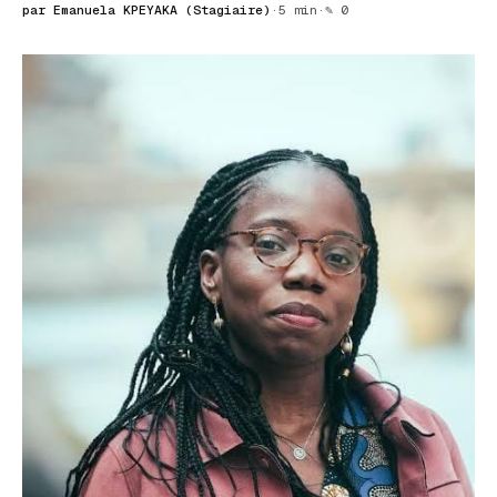
par Emanuela KPEYAKA (Stagiaire)
·
5 min
·
✎ 0