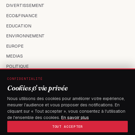
DIVERTISSEMENT
ECO&FINANCE
EDUCATION
ENVIRONNEMENT
EUROPE
MEDIAS
POLITIQUE
SANTÉ
CONFIDENTIALITÉ
Cookies & vie privée
SOCIÉTÉ
SPORT
Nous utilisons des cookies pour améliorer votre expérience,
mesurer l'audience et vous proposer des notifications. En
TECH
cliquant sur « Tout accepter », vous consentez à l'utilisation
TOGO
de l'ensemble des cookies.
En savoir plus
TOUT ACCEPTER