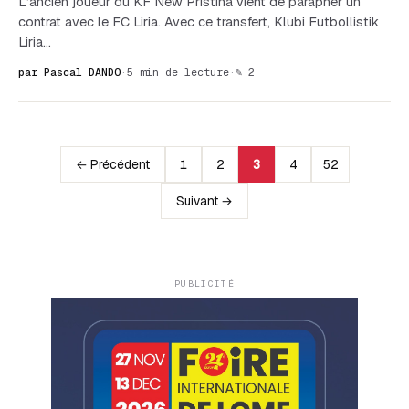
L’ancien joueur du KF New Pristina vient de parapher un
contrat avec le FC Liria. Avec ce transfert, Klubi Futbollistik
Liria…
par Pascal DANDO
·
5 min de lecture
·
✎ 2
← Précédent
1
2
3
4
52
Suivant →
PUBLICITÉ