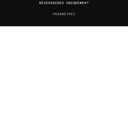
LE JOURNAL
NÉCESSAIRES UNIQUEMENT
PARAMÈTRES
À propos
Contact
Tendances
Tous les articles
Confidentialité
Mentions légales
RÉSEAUX & CONTACT
X / Twitter
flambeaudesdemocrates@gmail.com