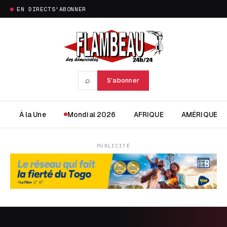
EN DIRECT
S'ABONNER
⌕
S'abonner
À la Une
Mondial 2026
AFRIQUE
AMÉRIQUE
PUBLICITÉ