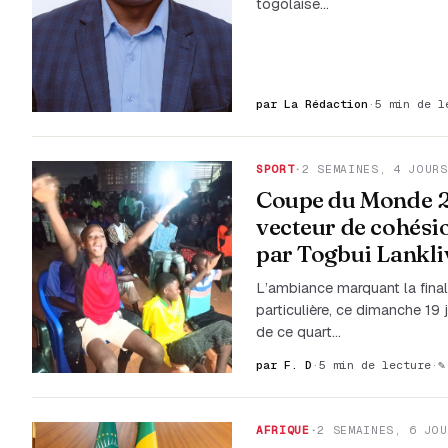
togolaise…
par La Rédaction
·
5 min de l
SPORT
·
2 SEMAINES, 4 JOURS
Coupe du Monde 20
vecteur de cohési
par Togbui Lankli
L’ambiance marquant la fina
particulière, ce dimanche 19
de ce quart…
par F. D
·
5 min de lecture
·
✎
AFRIQUE
·
2 SEMAINES, 6 JOU