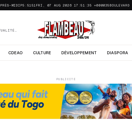
APRÈS-MIDIP5:5151FRI, 07 AUG 2026 17:51:35 +000035
BOULEVARD 
TUALITÉ…
CDEAO
CULTURE
DÉVELOPPEMENT
DIASPORA
PUBLICITÉ