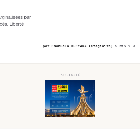
rginalisées par
cès, Liberté
par Emanuela KPEYAKA (Stagiaire)
·
5 min
·
✎ 0
PUBLICITÉ