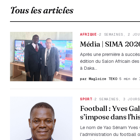
Tous les articles
AFRIQUE
·
2 SEMAINES, 2 JOU
Média | SIMA 2026 
Après une première à succès,
édition du Salon Africain de
à Daka…
par Magloire TEKO
·
5 min de 
SPORT
·
2 SEMAINES, 3 JOURS
Football : Yves Ga
s’impose dans l'hi
Le nom de Yao Sénam Yves G
l'administration du football o