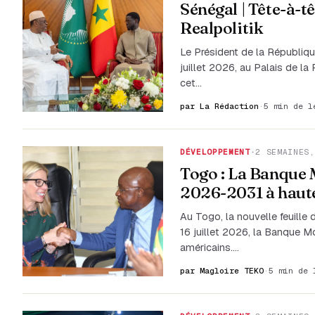
Sénégal | Tête-à-
Realpolitik
Le Président de la Républiq
juillet 2026, au Palais de l
cet…
par La Rédaction
·
5 min de l
DÉVELOPPEMENT
·
2 SEMAINES,
Togo : La Banque M
2026-2031 à haute
Au Togo, la nouvelle feuille
16 juillet 2026, la Banque M
américains.…
par Magloire TEKO
·
5 min de 