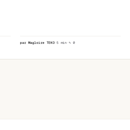
par Magloire TEKO
·
5 min
·
✎ 0