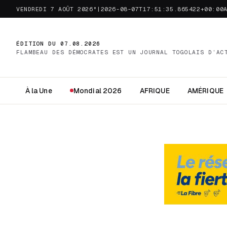
VENDREDI 7 AOÛT 2026"|2026-08-07T17:51:35.865422+00:00
ÉDITION DU 07.08.2026
FLAMBEAU DES DÉMOCRATES EST UN JOURNAL TOGOLAIS D’AC
À la Une
Mondial 2026
AFRIQUE
AMÉRIQUE