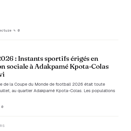
ecture
·
✎ 0
26 : Instants sportifs érigés en
on sociale à Adakpamé Kpota-Colas
vi
le de la Coupe du Monde de football 2026 était toute
 juillet, au quartier Adakpamé Kpota-Colas. Les populations
 0
RS