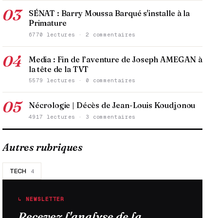
03
SÉNAT : Barry Moussa Barqué s'installe à la
Primature
6770 lectures · 2 commentaires
04
Media : Fin de l’aventure de Joseph AMEGAN à
la tête de la TVT
5579 lectures · 0 commentaires
05
Nécrologie | Décès de Jean-Louis Koudjonou
4917 lectures · 3 commentaires
Autres rubriques
TECH
4
↳ NEWSLETTER
Recevez l'analyse de la