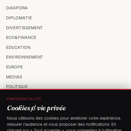
DIASPORA
DIPLOMATIE
DIVERTISSEMENT
ECO&FINANCE
EDUCATION
ENVIRONNEMENT
EUROPE
MEDIAS
POLITIQUE
SANTÉ
CONFIDENTIALITÉ
SOCIÉTÉ
Cookies & vie privée
SPORT
Nous utilisons des cookies pour améliorer votre expérience,
mesurer l'audience et vous proposer des notifications. En
TECH
cliquant sur « Tout accepter », vous consentez à l'utilisation