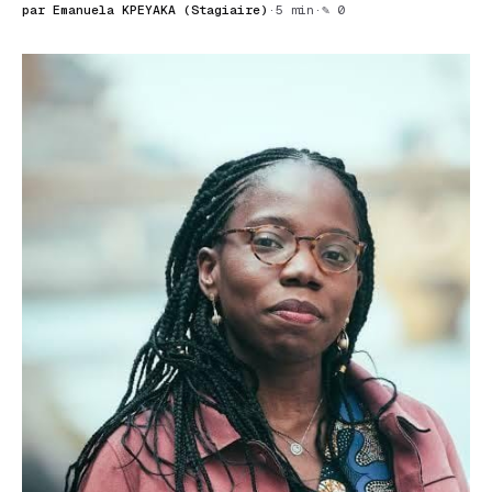
par Emanuela KPEYAKA (Stagiaire)
·
5 min
·
✎ 0