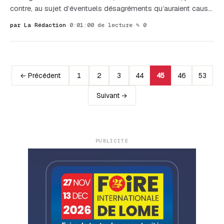
contre, au sujet d’éventuels désagréments qu’auraient caus…
par La Rédaction
·
0:01:00 de lecture
·
✎ 0
← Précédent
1
2
3
44
45
46
53
Suivant →
PUBLICITÉ