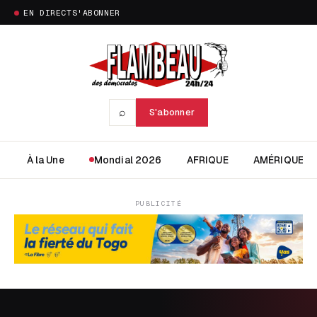
EN DIRECT
S'ABONNER
⌕
S'abonner
À la Une
Mondial 2026
AFRIQUE
AMÉRIQUE
PUBLICITÉ