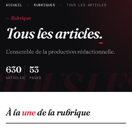
ACCUEIL
/
RUBRIQUES
/
TOUS LES ARTICLES
— Rubrique
Tous les articles
.
L'ensemble de la production rédactionnelle.
630
53
ARTICLES
PAGES
À la
une
de la rubrique