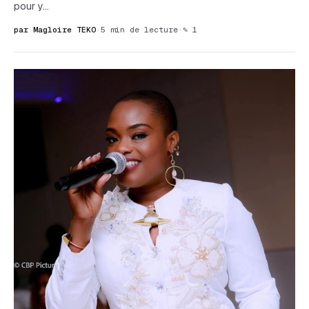
pour y…
par Magloire TEKO
·
5 min de lecture
·
✎ 1