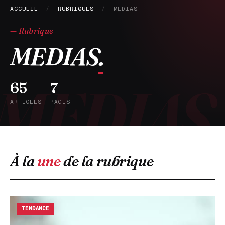
ACCUEIL
/
RUBRIQUES
/
MEDIAS
— Rubrique
MEDIAS
.
65
7
ARTICLES
PAGES
À la
une
de la rubrique
TENDANCE