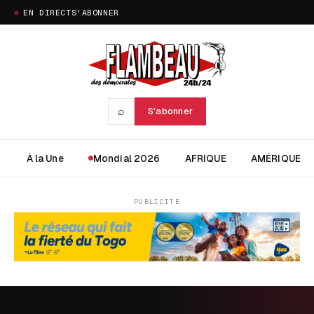
EN DIRECT
S'ABONNER
⌕
S'abonner
À la Une
Mondial 2026
AFRIQUE
AMÉRIQUE
PUBLICITÉ