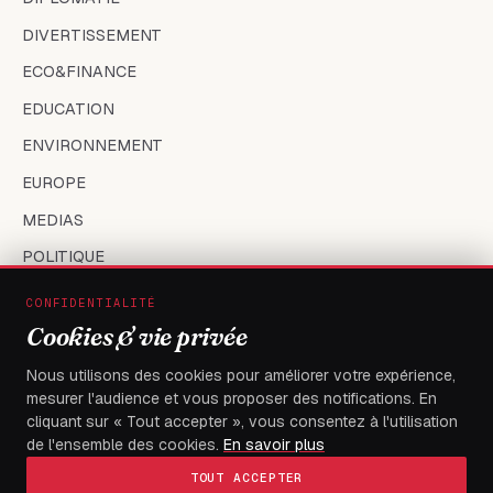
DIVERTISSEMENT
ECO&FINANCE
EDUCATION
ENVIRONNEMENT
EUROPE
MEDIAS
POLITIQUE
SANTÉ
CONFIDENTIALITÉ
SOCIÉTÉ
Cookies & vie privée
SPORT
Nous utilisons des cookies pour améliorer votre expérience,
mesurer l'audience et vous proposer des notifications. En
TECH
cliquant sur « Tout accepter », vous consentez à l'utilisation
TOGO
de l'ensemble des cookies.
En savoir plus
TOUT ACCEPTER