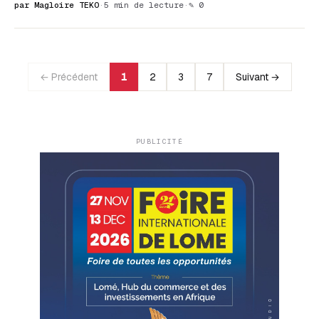
par Magloire TEKO
·
5 min de lecture
·
✎ 0
← Précédent
1
2
3
7
Suivant →
PUBLICITÉ