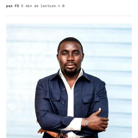
par FD
·
5 min de lecture
·
✎ 0