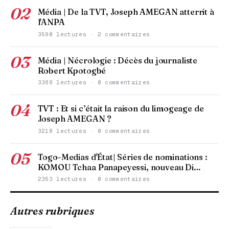
02
Média | De la TVT, Joseph AMEGAN atterrit à
l'ANPA
3590 lectures · 2 commentaires
03
Média | Nécrologie : Décès du journaliste
Robert Kpotogbé
3369 lectures · 0 commentaires
04
TVT : Et si c’était la raison du limogeage de
Joseph AMEGAN ?
3218 lectures · 0 commentaires
05
Togo-Medias d'État| Séries de nominations :
KOMOU Tchaa Panapeyessi, nouveau Di…
2353 lectures · 0 commentaires
Autres rubriques