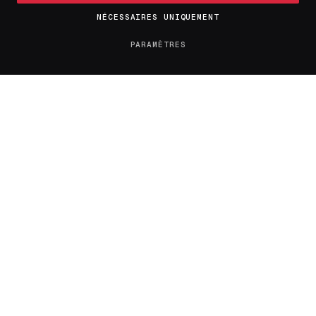
LE JOURNAL
NÉCESSAIRES UNIQUEMENT
PARAMÈTRES
À propos
Contact
Tendances
Tous les articles
Confidentialité
Mentions légales
RÉSEAUX & CONTACT
X / Twitter
flambeaudesdemocrates@gmail.com