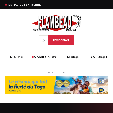
EN DIRECT
S'ABONNER
⌕
S'abonner
À la Une
Mondial 2026
AFRIQUE
AMÉRIQUE
PUBLICITÉ