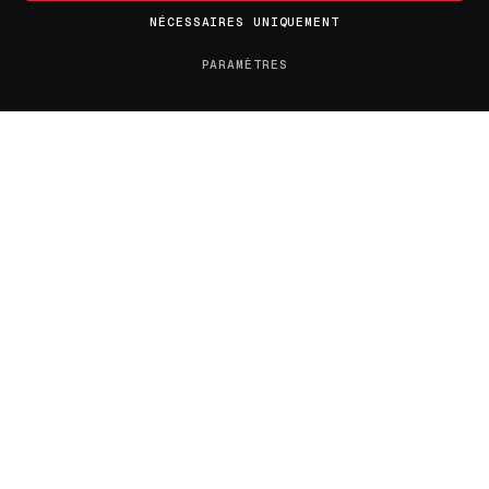
LE JOURNAL
NÉCESSAIRES UNIQUEMENT
PARAMÈTRES
À propos
Contact
Tendances
Tous les articles
Confidentialité
Mentions légales
RÉSEAUX & CONTACT
X / Twitter
flambeaudesdemocrates@gmail.com