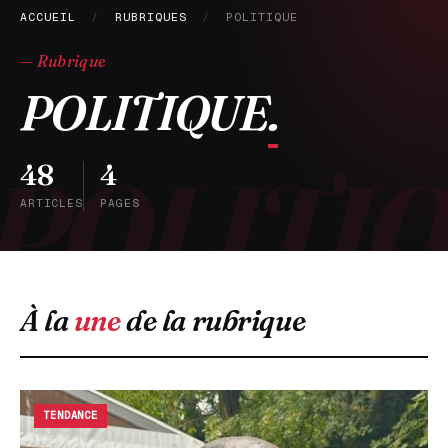
ACCUEIL
/
RUBRIQUES
/
POLITIQUE
— Rubrique
POLITIQUE
.
48
4
ARTICLES
PAGES
À la
une
de la rubrique
TENDANCE