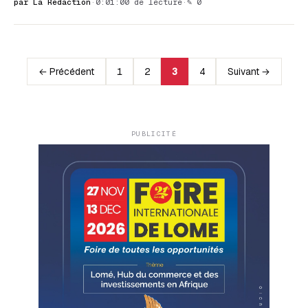
par La Rédaction
·
0:01:00 de lecture
·
✎ 0
← Précédent
1
2
3
4
Suivant →
PUBLICITÉ