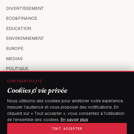
DIVERTISSEMENT
ECO&FINANCE
EDUCATION
ENVIRONNEMENT
EUROPE
MEDIAS
POLITIQUE
SANTÉ
CONFIDENTIALITÉ
SOCIÉTÉ
Cookies & vie privée
SPORT
Nous utilisons des cookies pour améliorer votre expérience,
mesurer l'audience et vous proposer des notifications. En
TECH
cliquant sur « Tout accepter », vous consentez à l'utilisation
TOGO
de l'ensemble des cookies.
En savoir plus
TOUT ACCEPTER